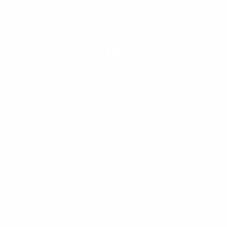
AMARI
© Antiche Distillerie Mantovani s
Via G. Matteotti, 1001/1
45020
Pincara Rovigo (RO)
Italia
Google Maps
P.IVA 01408260295
C.F. 01408260295