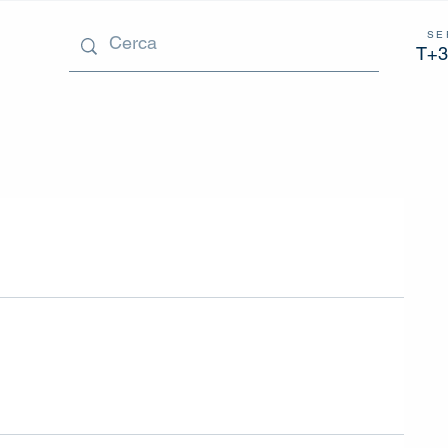
SE
T+3