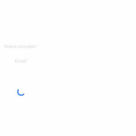
PASTICCERIA
criviti alla newsletter
etto l'informativa sulla
Privacy
Invia