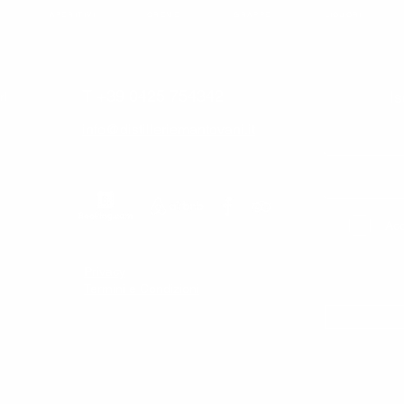
APERITIVI
CREME
GRAPPE
LIQUORI
T +39 0425 754342
Is
rl
info@distilleriemantovani.it
Acc
Privacy
Termini e Condizioni