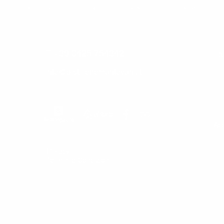
APERITIVI
CREME
GRAPPE
LIQUORI
T +39 0425 754342
Is
rl
info@distilleriemantovani.it
Acc
Privacy
Termini e Condizioni