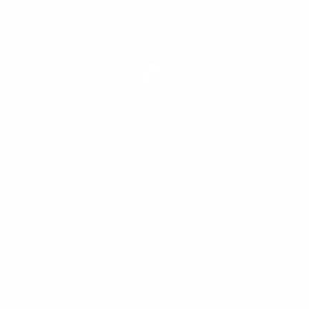
AMARI
© Antiche Distillerie Mantovani s
Via G. Matteotti, 1001/1
45020
Pincara Rovigo (RO)
Italia
Google Maps
P.IVA 01408260295
C.F. 01408260295