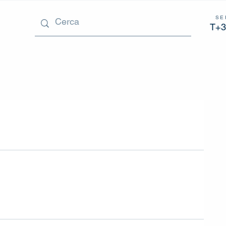
SE
T+3