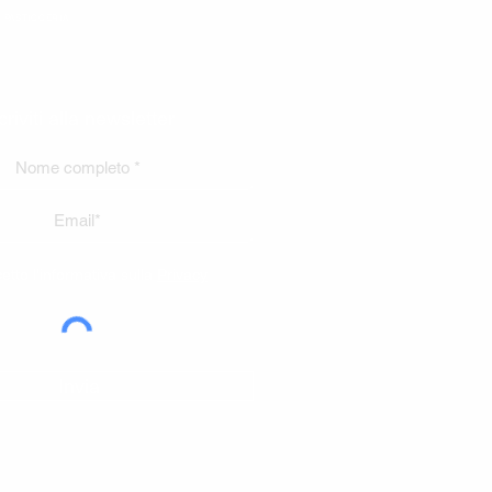
PASTICCERIA
criviti alla newsletter
etto l'informativa sulla
Privacy
Invia