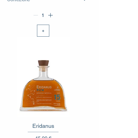
+
Eridanus
Prezzo