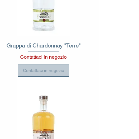
Grappa di Chardonnay "Terre"
Contattaci in negozio
Contattaci in negozio