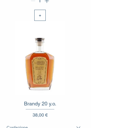
+
Brandy 20 y.o.
Prezzo
38,00 €