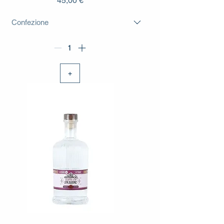
45,00 €
+