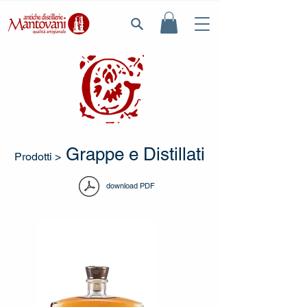
Grappe e Distillati
Prodotti
>
download PDF