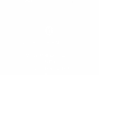
LIQUORI
PASTICCERIA
© Antiche Distillerie Mantovani srl
Via G. Matteotti, 1001/1
45020
Pincara Rovigo (RO)
Italia
Google Maps
T
+39 0425 754342
info@distilleriemantovani.it