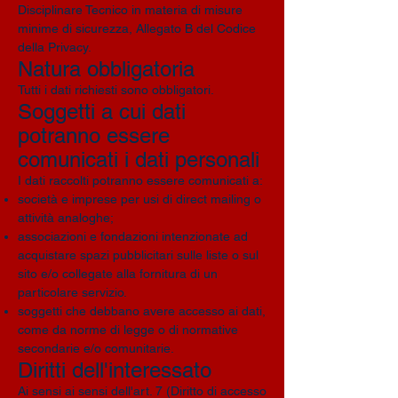
Disciplinare Tecnico in materia di misure
minime di sicurezza, Allegato B del Codice
della Privacy.
Natura obbligatoria
Tutti i dati richiesti sono obbligatori.
Soggetti a cui dati
potranno essere
comunicati i dati personali
I dati raccolti potranno essere comunicati a:
società e imprese per usi di direct mailing o
attività analoghe;
associazioni e fondazioni intenzionate ad
acquistare spazi pubblicitari sulle liste o sul
sito e/o collegate alla fornitura di un
particolare servizio.
soggetti che debbano avere accesso ai dati,
come da norme di legge o di normative
secondarie e/o comunitarie.
Diritti dell'interessato
Ai sensi ai sensi dell'art. 7 (Diritto di accesso