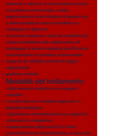
presente e all'invio di comunicazioni anche
di carattere commerciale, notizie,
aggiornamenti sulle iniziative di questo sito
e delle società da essa controllate e/o
collegate e/o Sponsor.
eventuale cessione a terzi dei suddetti dati,
sempre finalizzata alla realizzazione di
campagne di email marketing ed all'invio di
comunicazioni di carattere commerciale.
eseguire gli obblighi previsti da leggi o
regolamenti;
gestione contatti;
Modalità del trattamento
I dati verranno trattati con le seguenti
modalità:
raccolta dati con modalità single-opt, in
apposito database;
registrazione ed elaborazione su supporto
cartaceo e/o magnetico;
organizzazione degli archivi in forma
prevalentemente automatizzata, ai sensi del