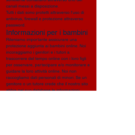
canali messi a disposizione.
Tutti i dati sono protetti attraverso l'uso di
antivirus, firewall e protezione attraverso
password.
Informazioni per i bambini
Riteniamo importante assicurare una
protezione aggiunta ai bambini online. Noi
incoraggiamo i genitori e i tutori a
trascorrere del tempo online con i loro figli
per osservare, partecipare e/o monitorare e
guidare la loro attività online. Noi non
raccogliamo dati personali di minori. Se un
genitore o un tutore crede che il nostro sito
abbia nel suo database le informazioni
personali di un bambino, vi preghiamo di
contattarci immediatamente (utilizzando la
mail fornita) e faremo di tutto per rimuovere
tali informazioni il più presto possibile.
Questa politica sulla privacy si applica solo
alle nostre attività online ed è valida per i
visitatori del nostro sito web e per quanto