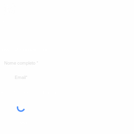
PASTICCERIA
criviti alla newsletter
etto l'informativa sulla
Privacy
Invia