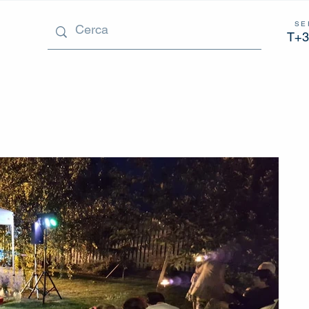
SE
T+3