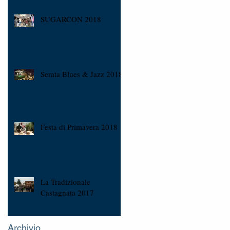
SUGARCON 2018
Serata Blues & Jazz 2018
Festa di Primavera 2018
La Tradizionale
Castagnata 2017
Archivio