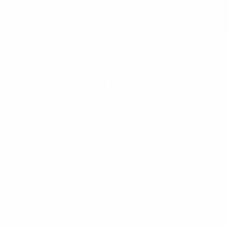
AMARI
© Antiche Distillerie Mantovani s
Via G. Matteotti, 1001/1
45020
Pincara Rovigo (RO)
Italia
Google Maps
P.IVA 01408260295
C.F. 01408260295