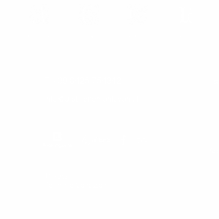
APERITIVI
CREME
GRAPPE
LIQUORI
T +39 0425 754342
Is
rl
info@distilleriemantovani.it
Acc
Privacy
Termini e Condizioni