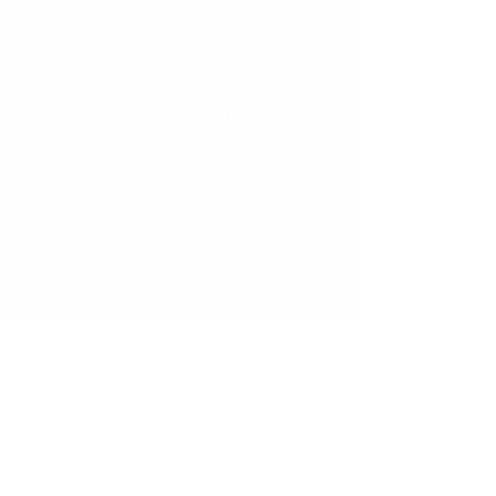
© Antiche Distillerie Mantovani srl
Via G. Matteotti, 1001/1
45020
Pincara Rovigo (RO)
Italia
Google Maps
T
+39 0425 754342
info@distilleriemantovani.it
Iscriviti alla newsletter