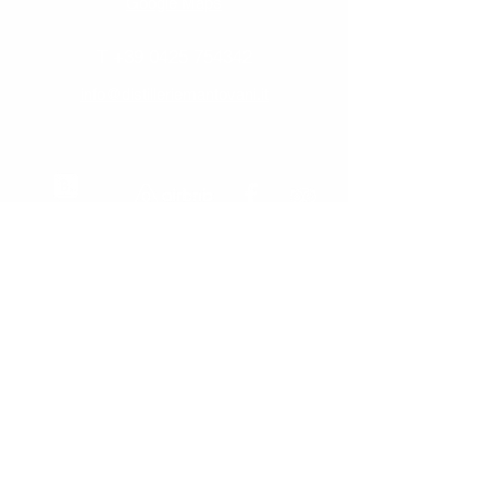
Google Maps
T
+39 0425 754342
info@distilleriemantovani.it
Iscriviti alla newsletter
Accetto l'informativa sulla
Privacy