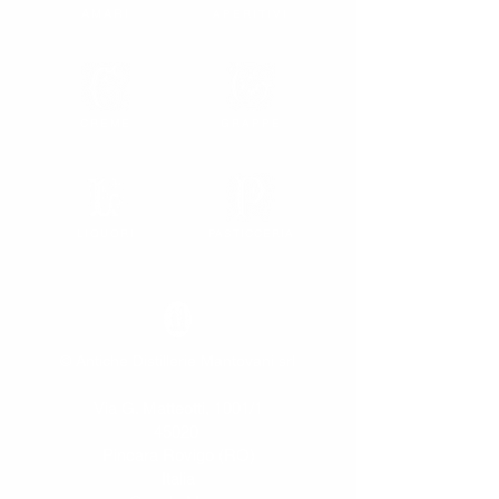
AMARI
APERITIVI
CREME
GRAPPE
LIQUORI
PASTICCERIA
© Antiche Distillerie Mantovani srl
Via G. Matteotti, 1001/1
45020
Pincara Rovigo (RO)
Italia