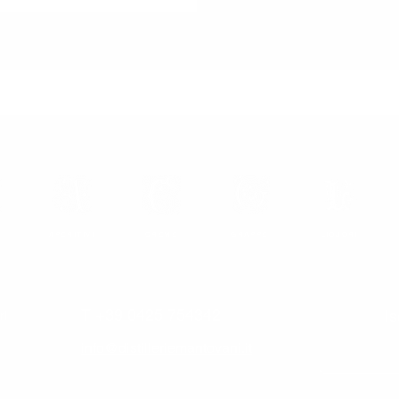
APERITIVI
CREME
GRAPPE
LIQUORI
T +39 0425 754342
Is
rl
info@distilleriemantovani.it