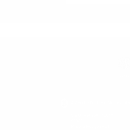
AMARI
© Antiche Distillerie Mantovani s
Via G. Matteotti, 1001/1
45020
Pincara Rovigo (RO)