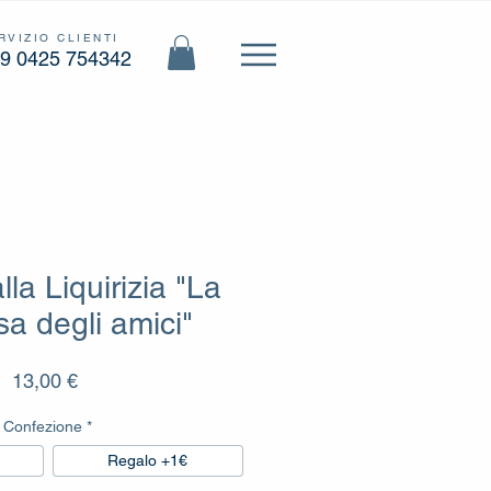
RVIZIO CLIENTI
9 0425 754342
la Liquirizia "La
a degli amici"
Prezzo
13,00 €
Confezione
*
Regalo +1€