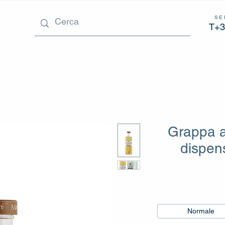
SE
T+3
Grappa al
dispens
Normale