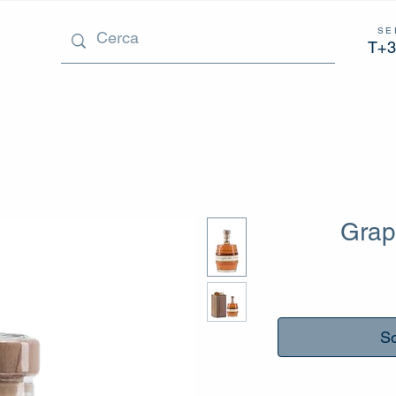
SE
T+3
Grap
So
_