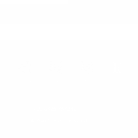
APERITIVI
CREME
GRAPPE
LIQUORI
T +39 0425 754342
Is
rl
info@distilleriemantovani.it