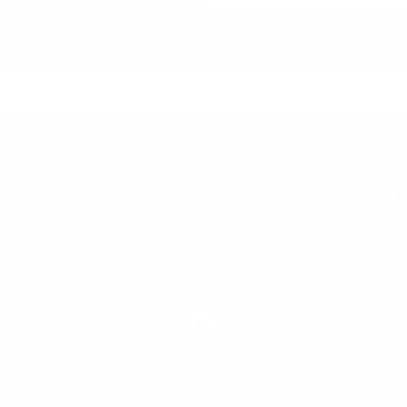
AMARI
© Antiche Distillerie Mantovani s
Via G. Matteotti, 1001/1
45020
Pincara Rovigo (RO)