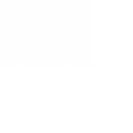
Pincara Rovigo (RO)
Italia
Google Maps
T
+39 0425 754342
info@distilleriemantovani.it
Iscriviti alla newsletter