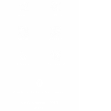
40% vol. - Capacità disponibile: 50 cl.
AMARI
APERITIVI
CREME
GRAPPE
LIQUORI
PASTICCERIA
© Antiche Distillerie Mantovani srl
Via G. Matteotti, 1001/1
45020