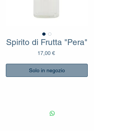
Spirito di Frutta "Pera"
Prezzo
17,00 €
Solo in negozio
_
Eccellenza delle Antiche Distillerie
Mantovani che con la sua ricetta equilibrata
di distillato di pera, succo di pera e grappa
veneta, ottiene un prodotto dal delicato
profumo fruttato e dal sapore deciso.