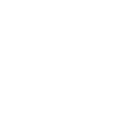
© Antiche Distillerie Mantovani srl
Via G. Matteotti, 1001/1
45020
Pincara Rovigo (RO)
Italia
Google Maps
T
+39 0425 754342
info@distilleriemantovani.it