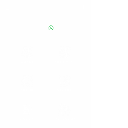
_
Liquore della tradizione, prodotto con succo
di ciliegia e amarena, dal colore rosso
rubino e dal sapore intenso e fragrante di
frutti maturi. Da degustare ghiacciato, ideale
come guarnizione sul gelato. Il nome deriva
dal latino “rata fiat” che significa “ratificato”
ed era il liquore con cui si brindava a
sugello di un contratto.
AMARI
APERITIVI
21% vol. – Capacità disponibile: 50 cl.
CREME
GRAPPE
LIQUORI
PASTICCERIA