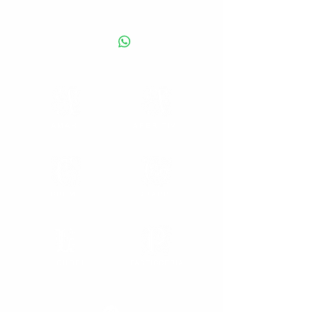
Liquore tradizionale italiano che si degusta
prevalentemente caldo nel periodo
invernale, dal fragrante gusto agrumato.
Disponibile anche al mandarino e al rum.
30% vol. – Capacità disponibile: 100 cl.
AMARI
APERITIVI
CREME
GRAPPE
LIQUORI
PASTICCERIA