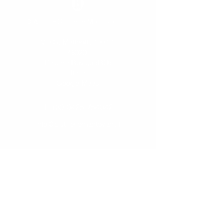
© Antiche Distillerie Mantovani srl
Via G. Matteotti, 1001/1
45020
Pincara Rovigo (RO)
Italia
Google Maps
T
+39 0425 754342
info@distilleriemantovani.it
Iscriviti alla newsletter