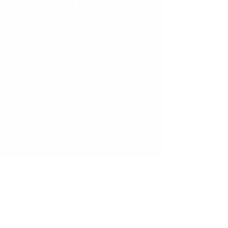
© Antiche Distillerie Mantovani srl
Via G. Matteotti, 1001/1
45020
Pincara Rovigo (RO)
Italia
Google Maps
T
+39 0425 754342
info@distilleriemantovani.it
Iscriviti alla newsletter