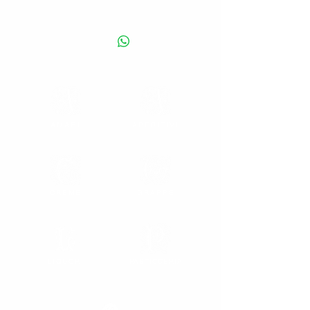
Una selezionata ricerca delle migliori
materie prime (olii essenziali, alcool
purissimo) per la ricetta da sempre
immutata che rende inimitabile la mandorla
amara Mantovani. Profumo intensissimo di
mandorle e amaretti renderanno le vostre
preparazioni straordinarie. Disponibile
anche nella variante bianca.
AMARI
APERITIVI
20% vol. - Capacità disponibile: 100 cl.
CREME
GRAPPE
LIQUORI
PASTICCERIA