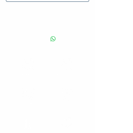
_
Liquore a base di erbe e spezie (tarassaco,
aloe, coriandolo…) dal profumo intenso e
dal gusto rotondo e persistente
caratterizzato da una nota erbacea
importante con fragranti sentori agrumati.
Da annoverare tra i fiori all’occhiello del
territorio.
25% vol. – Capacità disponibili: 50 cl.
AMARI
APERITIVI
CREME
GRAPPE