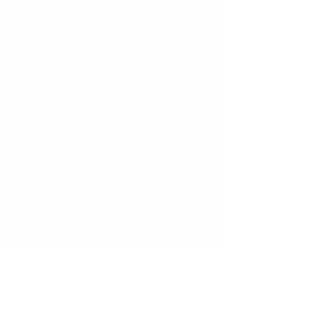
LIQUORI
PASTICCERIA
© Antiche Distillerie Mantovani srl
Via G. Matteotti, 1001/1
45020
Pincara Rovigo (RO)
Italia
Google Maps
T
+39 0425 754342
info@distilleriemantovani.it