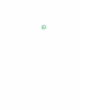
Descrizione
Liquore a base di crema di panna e pregiati
olii essenziali di mandorla. Da servire
freddo.
17% vol. - Capacità disponibile: 50 cl.
AMARI
APERITIVI
CREME
GRAPPE
LIQUORI
PASTICCERIA