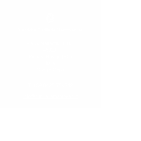
© Antiche Distillerie Mantovani srl
Via G. Matteotti, 1001/1
45020
Pincara Rovigo (RO)
Italia
Google Maps
T
+39 0425 754342
info@distilleriemantovani.it