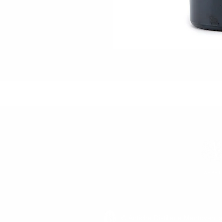
AMARI
© Antiche Distillerie Mantovani s