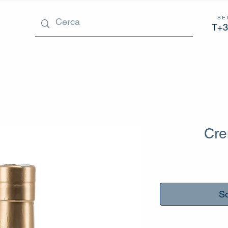
SE
T+3
Cre
So
_