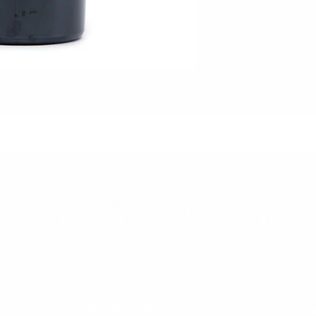
APERITIVI
CREME
GRAPPE
LIQUORI
T +39 0425 754342
Is
rl