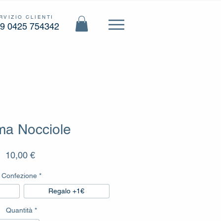
RVIZIO CLIENTI
9 0425 754342
ma Nocciole
Prezzo
10,00 €
Confezione
*
Regalo +1€
Quantità
*