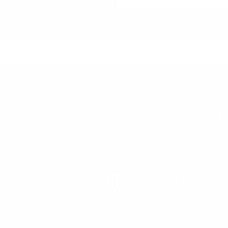
AMARI
© Antiche Distillerie Mantovani s
Via G. Matteotti, 1001/1
45020
Pincara Rovigo (RO)