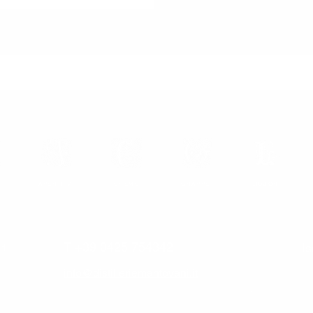
APERITIVI
CREME
GRAPPE
LIQUORI
T +39 0425 754342
Is
rl
info@distilleriemantovani.it