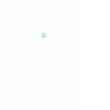
_
Liquore a base di crema di panna dal gusto
ricco e vellutato con vivaci sentori di frutti di
bosco. Da servire freddo.
17% vol - Capacità disponibile: 50cl
AMARI
APERITIVI
CREME
GRAPPE