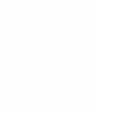
LIQUORI
PASTICCERIA
© Antiche Distillerie Mantovani srl
Via G. Matteotti, 1001/1
45020
Pincara Rovigo (RO)
Italia
Google Maps
T
+39 0425 754342
info@distilleriemantovani.it