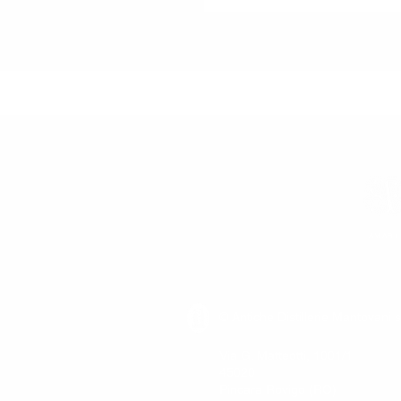
AMARI
© Antiche Distillerie Mantovani s
Via G. Matteotti, 1001/1
45020
Pincara Rovigo (RO)