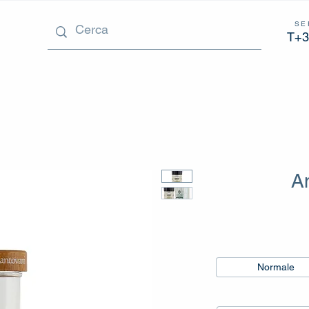
SE
T+3
A
Normale