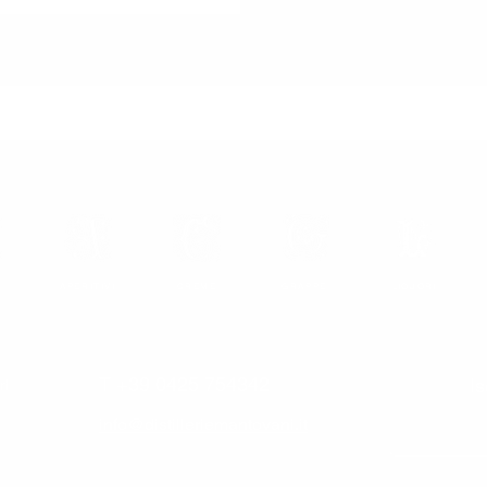
APERITIVI
CREME
GRAPPE
LIQUORI
T +39 0425 754342
Is
rl
info@distilleriemantovani.it