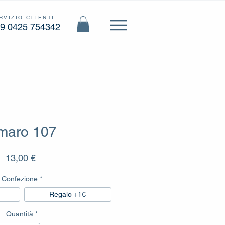
RVIZIO CLIENTI
9 0425 754342
maro 107
Prezzo
13,00 €
Confezione
*
Regalo +1€
Quantità
*